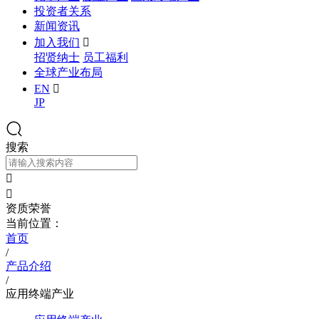
投资者关系
新闻资讯
加入我们

招贤纳士
员工福利
全球产业布局
EN

JP
搜索


资质荣誉
当前位置：
首页
/
产品介绍
/
应用终端产业