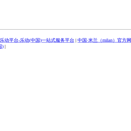
乐动平台-乐动(中国)一站式服务平台
|
中国·米兰（milan）官方
)
|